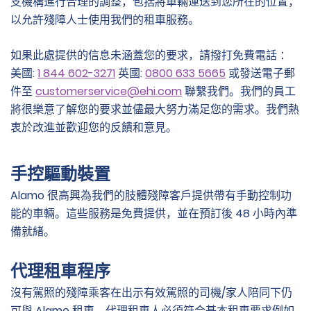
支機構進行合理的調整，包括將車輛運送到您所在的位置，
以允許殘障人士使用我們的租車服務。
如果此處提供的信息未涵蓋您的要求，請撥打免費電話 ：
美國:
1 844 602-3271
英國:
0800 633 5665
或發送電子郵
件至
customerservice@ehi.com
聯繫我們。我們的員工
將很樂意了解您的要求並儘最大努力滿足您的需求。我們熱
衷於改進並歡迎您的反饋和意見。
手控驅動裝置
Alamo 很高興為我們的肢體殘障客戶提供帶有手動控制功
能的車輛。這些服務是免費提供，並在預訂後 48 小時內準
備就緒。
代理租車程序
沒有駕照的殘障乘客在出示有效駕照的司機/家人陪同下仍
可與 Alamo 租車。代理租車人必須符合基本租車要求例如