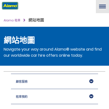
Menu
網站地圖
Alamo 租車
網站地圖
Navigate your way around Alamo® website and find
our worldwide car hire offers online today.
顧客服務
租車預約