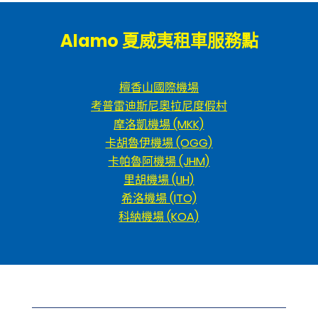
Alamo 夏威夷租車服務點
檀香山國際機場
考普雷迪斯尼奧拉尼度假村
摩洛凱機場 (MKK)
卡胡魯伊機場 (OGG)
卡帕魯阿機場 (JHM)
里胡機場 (LIH)
希洛機場 (ITO)
科納機場 (KOA)