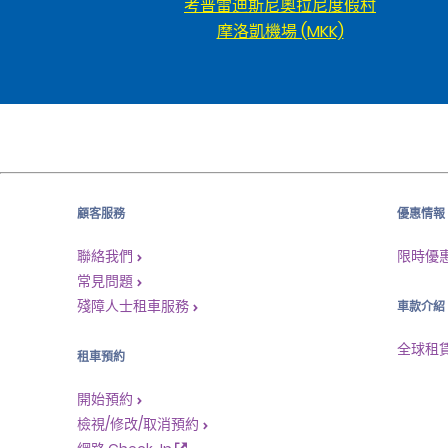
考普雷迪斯尼奧拉尼度假村
摩洛凱機場 (MKK)
顧客服務
優惠情報
聯絡我們
限時優
常見問題
殘障人士租車服務
車款介紹
全球租
租車預約
開始預約
檢視/修改/取消預約