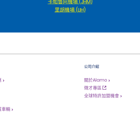
卡帕魯阿機場 (JHM)
里胡機場 (LIH)
公司介紹
惠
關於Alamo
徵才專區
全球特許加盟機會
賃車輛