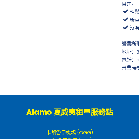
自駕。
輕
新
沒
營業所
地址：398
電話：+1
營業時間：
Alamo 夏威夷租車服務點
卡胡魯伊機場 (OGG)