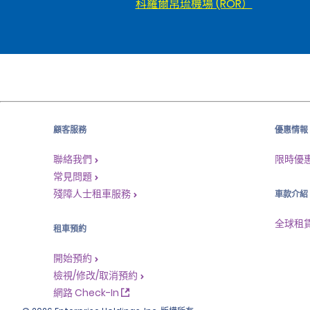
科羅爾帛琉機場 (ROR）
顧客服務
優惠情報
聯絡我們
限時優
常見問題
殘障人士租車服務
車款介紹
全球租
租車預約
開始預約
檢視/修改/取消預約
網路 Check-In