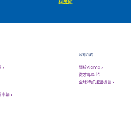
科羅爾
公司介紹
惠
關於Alamo
徵才專區
全球特許加盟機會
賃車輛