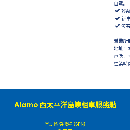
自駕。
輕
新
沒
營業所
地址：355
電話：+1 
營業時間：
Alamo 西太平洋島嶼租車服務點
塞班國際機場 (SPN)