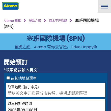
Menu
塞班國際機場
Alamo 租車
景點介紹
西太平洋島嶼
(SPN)
塞班國際機場 (SPN)
自駕之旅，Alamo 帶你去冒險。Drive Happy®
開始預訂
*取車點請輸入英文
在其他地點還車
取車地點 (拉丁字元)
取車日期與時間